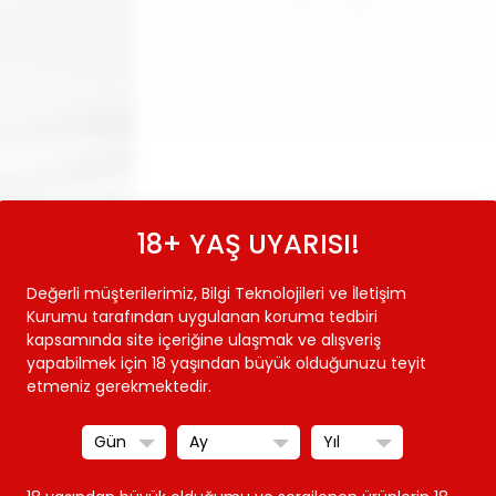
18+ YAŞ UYARISI!
Değerli müşterilerimiz, Bilgi Teknolojileri ve İletişim
Kurumu tarafından uygulanan koruma tedbiri
kapsamında site içeriğine ulaşmak ve alışveriş
yapabilmek için 18 yaşından büyük olduğunuzu teyit
etmeniz gerekmektedir.