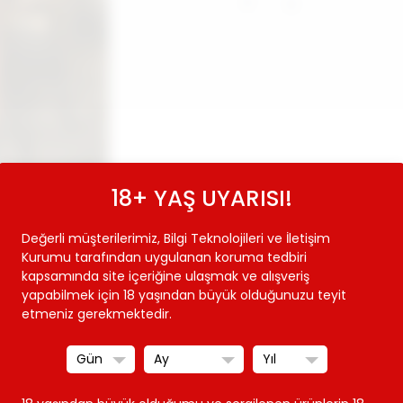
18+ YAŞ UYARISI!
Değerli müşterilerimiz, Bilgi Teknolojileri ve İletişim
Kurumu tarafından uygulanan koruma tedbiri
kapsamında site içeriğine ulaşmak ve alışveriş
yapabilmek için 18 yaşından büyük olduğunuzu teyit
etmeniz gerekmektedir.