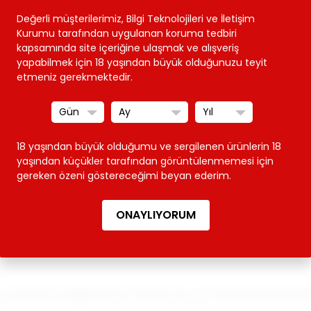
Değerli müşterilerimiz, Bilgi Teknolojileri ve İletişim
Ürün Yorumları
Gizli Paketleme 😎
Kurumu tarafından uygulanan koruma tedbiri
kapsamında site içeriğine ulaşmak ve alışveriş
z, çekici bir tarza sahip olabilir ya da günlük yaşantınızda giyim üzeri 
yapabilmek için 18 yaşından büyük olduğunuzu teyit
etmeniz gerekmektedir.
18 yaşından büyük olduğumu ve sergilenen ürünlerin 18
kombin yaparak kullanabilirsiniz,
yaşından küçükler tarafından görüntülenmemesi için
gereken özeni göstereceğimi beyan ederim.
özel ölçü ve talepleriniz için "satıcıya soru sor" butonundan lütfen bizi