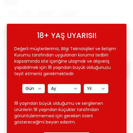
Beden
S/M
L/XL
2XL/3XL
4XL/5XL
ï¿½lï¿½ï¿½
18+ YAŞ UYARISI!
XS/S
Değerli müşterilerimiz, Bilgi Teknolojileri ve İletişim
Kurumu tarafından uygulanan koruma tedbiri
kapsamında site içeriğine ulaşmak ve alışveriş
yapabilmek için 18 yaşından büyük olduğunuzu
SEPETE EKLE
-
+
teyit etmeniz gerekmektedir.
18 yaşından büyük olduğumu ve sergilenen
ürünlerin 18 yaşından küçükler tarafından
görüntülenmemesi için gereken özeni
göstereceğimi beyan ederim.
Ürün Açıklaması
Taksit / Ödeme Seçenekleri