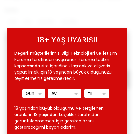
Beden
S/M
L/XL
2XL/3XL
4XL/5XL
18+ YAŞ UYARISI!
ï¿½lï¿½ï¿½
XS/S
Değerli müşterilerimiz, Bilgi Teknolojileri ve İletişim
Kurumu tarafından uygulanan koruma tedbiri
kapsamında site içeriğine ulaşmak ve alışveriş
yapabilmek için 18 yaşından büyük olduğunuzu
SEPETE EKLE
teyit etmeniz gerekmektedir.
-
+
18 yaşından büyük olduğumu ve sergilenen
ürünlerin 18 yaşından küçükler tarafından
görüntülenmemesi için gereken özeni
göstereceğimi beyan ederim.