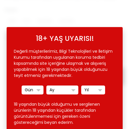
Beden
S/M
L/XL
2XL/3XL
4XL/5XL
18+ YAŞ UYARISI!
ï¿½lï¿½ï¿½
XS/S
Değerli müşterilerimiz, Bilgi Teknolojileri ve İletişim
Kurumu tarafından uygulanan koruma tedbiri
kapsamında site içeriğine ulaşmak ve alışveriş
yapabilmek için 18 yaşından büyük olduğunuzu
SEPETE EKLE
teyit etmeniz gerekmektedir.
-
+
18 yaşından büyük olduğumu ve sergilenen
ürünlerin 18 yaşından küçükler tarafından
görüntülenmemesi için gereken özeni
göstereceğimi beyan ederim.