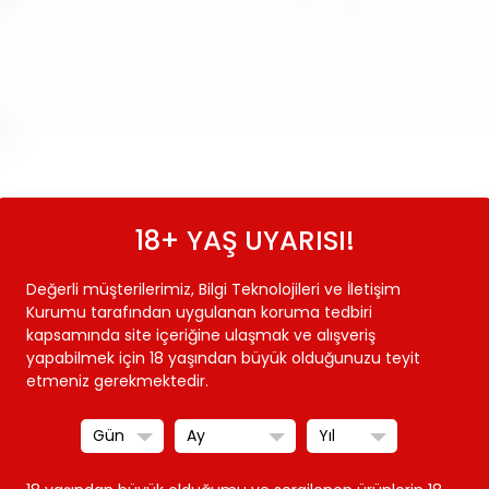
18+ YAŞ UYARISI!
Değerli müşterilerimiz, Bilgi Teknolojileri ve İletişim
Kurumu tarafından uygulanan koruma tedbiri
kapsamında site içeriğine ulaşmak ve alışveriş
yapabilmek için 18 yaşından büyük olduğunuzu teyit
etmeniz gerekmektedir.