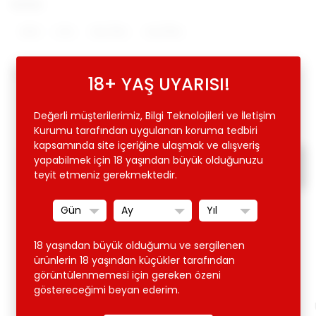
Beden
S/M
L/XL
2XL/3XL
4XL/5XL
ï¿½lï¿½ï¿½
18+ YAŞ UYARISI!
XS/S
Değerli müşterilerimiz, Bilgi Teknolojileri ve İletişim
Kurumu tarafından uygulanan koruma tedbiri
kapsamında site içeriğine ulaşmak ve alışveriş
yapabilmek için 18 yaşından büyük olduğunuzu
SEPETE EKLE
-
+
teyit etmeniz gerekmektedir.
18 yaşından büyük olduğumu ve sergilenen
ürünlerin 18 yaşından küçükler tarafından
görüntülenmemesi için gereken özeni
göstereceğimi beyan ederim.
Ürün Açıklaması
Taksit / Ödeme Seçenekleri