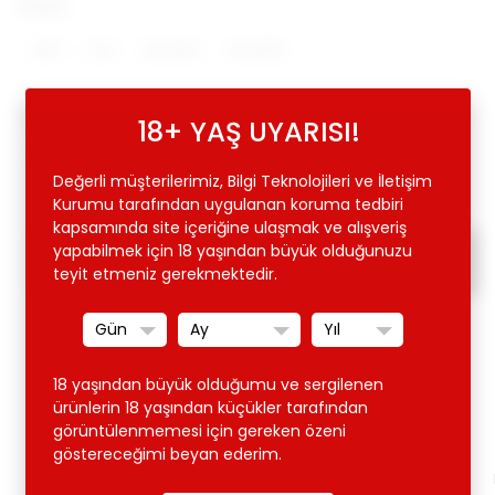
Beden
S/M
L/XL
2XL/3XL
4XL/5XL
ï¿½lï¿½ï¿½
18+ YAŞ UYARISI!
XS/S
Değerli müşterilerimiz, Bilgi Teknolojileri ve İletişim
Kurumu tarafından uygulanan koruma tedbiri
kapsamında site içeriğine ulaşmak ve alışveriş
yapabilmek için 18 yaşından büyük olduğunuzu
SEPETE EKLE
-
+
teyit etmeniz gerekmektedir.
18 yaşından büyük olduğumu ve sergilenen
ürünlerin 18 yaşından küçükler tarafından
görüntülenmemesi için gereken özeni
göstereceğimi beyan ederim.
Ürün Açıklaması
Taksit / Ödeme Seçenekleri