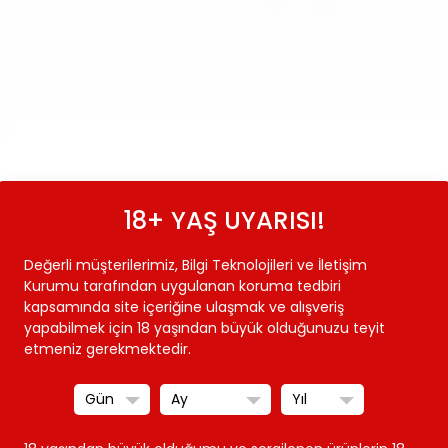
18+ YAŞ UYARISI!
Değerli müşterilerimiz, Bilgi Teknolojileri ve İletişim
Kurumu tarafından uygulanan koruma tedbiri
kapsamında site içeriğine ulaşmak ve alışveriş
yapabilmek için 18 yaşından büyük olduğunuzu teyit
etmeniz gerekmektedir.