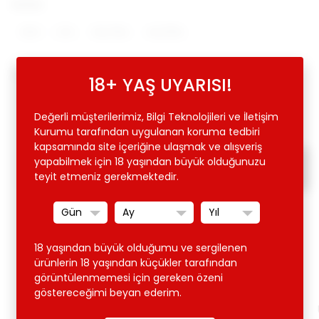
Beden
S/M
L/XL
2XL/3XL
4XL/5XL
ï¿½lï¿½ï¿½
18+ YAŞ UYARISI!
XS/S
Değerli müşterilerimiz, Bilgi Teknolojileri ve İletişim
Kurumu tarafından uygulanan koruma tedbiri
kapsamında site içeriğine ulaşmak ve alışveriş
yapabilmek için 18 yaşından büyük olduğunuzu
SEPETE EKLE
-
+
teyit etmeniz gerekmektedir.
18 yaşından büyük olduğumu ve sergilenen
ürünlerin 18 yaşından küçükler tarafından
görüntülenmemesi için gereken özeni
göstereceğimi beyan ederim.
Ürün Açıklaması
Taksit / Ödeme Seçenekleri