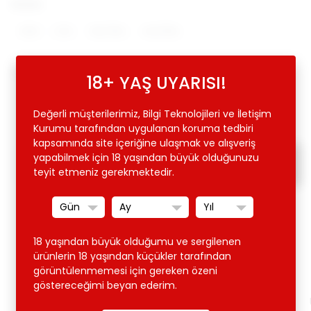
Beden
S/M
L/XL
2XL/3XL
4XL/5XL
ï¿½lï¿½ï¿½
18+ YAŞ UYARISI!
XS/S
Değerli müşterilerimiz, Bilgi Teknolojileri ve İletişim
Kurumu tarafından uygulanan koruma tedbiri
kapsamında site içeriğine ulaşmak ve alışveriş
yapabilmek için 18 yaşından büyük olduğunuzu
SEPETE EKLE
-
+
teyit etmeniz gerekmektedir.
18 yaşından büyük olduğumu ve sergilenen
ürünlerin 18 yaşından küçükler tarafından
görüntülenmemesi için gereken özeni
göstereceğimi beyan ederim.
Ürün Açıklaması
Taksit / Ödeme Seçenekleri