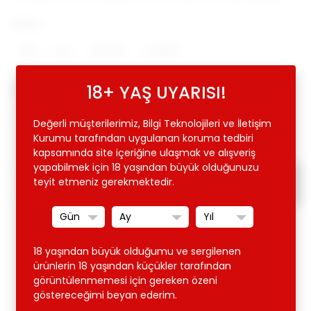
Beden
S/M
L/XL
2XL/3XL
4XL/5XL
18+ YAŞ UYARISI!
ï¿½lï¿½ï¿½
XS/S
Değerli müşterilerimiz, Bilgi Teknolojileri ve İletişim
Kurumu tarafından uygulanan koruma tedbiri
kapsamında site içeriğine ulaşmak ve alışveriş
yapabilmek için 18 yaşından büyük olduğunuzu
SEPETE EKLE
teyit etmeniz gerekmektedir.
-
+
18 yaşından büyük olduğumu ve sergilenen
ürünlerin 18 yaşından küçükler tarafından
görüntülenmemesi için gereken özeni
göstereceğimi beyan ederim.