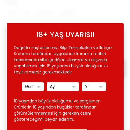
Beden
S/M
L/XL
2XL/3XL
4XL/5XL
ï¿½lï¿½ï¿½
18+ YAŞ UYARISI!
XS/S
Değerli müşterilerimiz, Bilgi Teknolojileri ve İletişim
Kurumu tarafından uygulanan koruma tedbiri
kapsamında site içeriğine ulaşmak ve alışveriş
yapabilmek için 18 yaşından büyük olduğunuzu
SEPETE EKLE
-
+
teyit etmeniz gerekmektedir.
18 yaşından büyük olduğumu ve sergilenen
ürünlerin 18 yaşından küçükler tarafından
görüntülenmemesi için gereken özeni
göstereceğimi beyan ederim.
Ürün Açıklaması
Taksit / Ödeme Seçenekleri