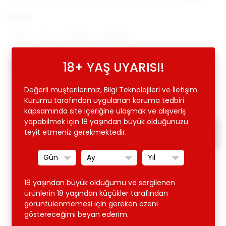
Beden
S/M
L/XL
2XL/3XL
4XL/5XL
18+ YAŞ UYARISI!
ï¿½lï¿½ï¿½
XS/S
Değerli müşterilerimiz, Bilgi Teknolojileri ve İletişim
Kurumu tarafından uygulanan koruma tedbiri
kapsamında site içeriğine ulaşmak ve alışveriş
yapabilmek için 18 yaşından büyük olduğunuzu
SEPETE EKLE
teyit etmeniz gerekmektedir.
-
+
18 yaşından büyük olduğumu ve sergilenen
ürünlerin 18 yaşından küçükler tarafından
görüntülenmemesi için gereken özeni
göstereceğimi beyan ederim.