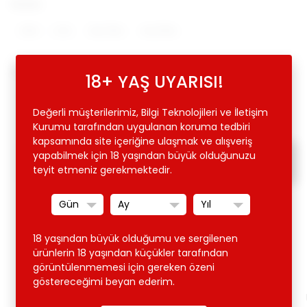
Beden
S/M
L/XL
2XL/3XL
4XL/5XL
ï¿½lï¿½ï¿½
18+ YAŞ UYARISI!
XS/S
Değerli müşterilerimiz, Bilgi Teknolojileri ve İletişim
Kurumu tarafından uygulanan koruma tedbiri
kapsamında site içeriğine ulaşmak ve alışveriş
yapabilmek için 18 yaşından büyük olduğunuzu
SEPETE EKLE
-
+
teyit etmeniz gerekmektedir.
18 yaşından büyük olduğumu ve sergilenen
ürünlerin 18 yaşından küçükler tarafından
görüntülenmemesi için gereken özeni
göstereceğimi beyan ederim.
Ürün Açıklaması
Taksit / Ödeme Seçenekleri