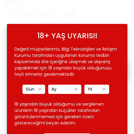
Beden
S/M
L/XL
2XL/3XL
4XL/5XL
ï¿½lï¿½ï¿½
18+ YAŞ UYARISI!
XS/S
Değerli müşterilerimiz, Bilgi Teknolojileri ve İletişim
Kurumu tarafından uygulanan koruma tedbiri
kapsamında site içeriğine ulaşmak ve alışveriş
yapabilmek için 18 yaşından büyük olduğunuzu
SEPETE EKLE
-
+
teyit etmeniz gerekmektedir.
18 yaşından büyük olduğumu ve sergilenen
ürünlerin 18 yaşından küçükler tarafından
görüntülenmemesi için gereken özeni
göstereceğimi beyan ederim.
Ürün Açıklaması
Taksit / Ödeme Seçenekleri