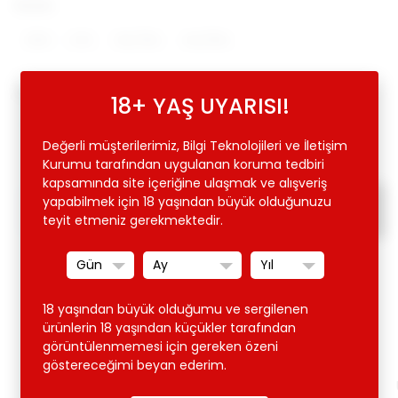
Beden
S/M
L/XL
2XL/3XL
4XL/5XL
ï¿½lï¿½ï¿½
18+ YAŞ UYARISI!
XS/S
Değerli müşterilerimiz, Bilgi Teknolojileri ve İletişim
Kurumu tarafından uygulanan koruma tedbiri
kapsamında site içeriğine ulaşmak ve alışveriş
yapabilmek için 18 yaşından büyük olduğunuzu
SEPETE EKLE
-
+
teyit etmeniz gerekmektedir.
18 yaşından büyük olduğumu ve sergilenen
ürünlerin 18 yaşından küçükler tarafından
görüntülenmemesi için gereken özeni
göstereceğimi beyan ederim.
Ürün Açıklaması
Taksit / Ödeme Seçenekleri