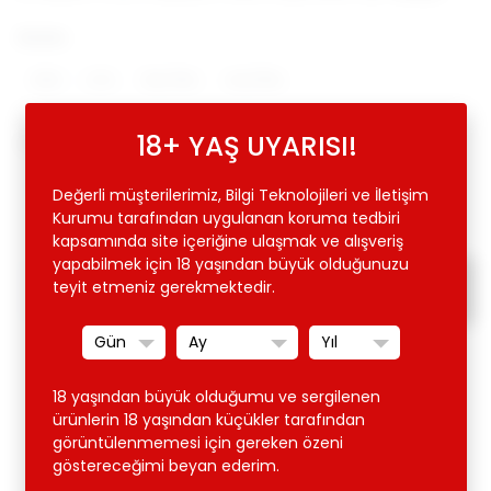
Beden
S/M
L/XL
2XL/3XL
4XL/5XL
18+ YAŞ UYARISI!
ï¿½lï¿½ï¿½
XS/S
Değerli müşterilerimiz, Bilgi Teknolojileri ve İletişim
Kurumu tarafından uygulanan koruma tedbiri
kapsamında site içeriğine ulaşmak ve alışveriş
yapabilmek için 18 yaşından büyük olduğunuzu
SEPETE EKLE
teyit etmeniz gerekmektedir.
-
+
18 yaşından büyük olduğumu ve sergilenen
ürünlerin 18 yaşından küçükler tarafından
görüntülenmemesi için gereken özeni
göstereceğimi beyan ederim.