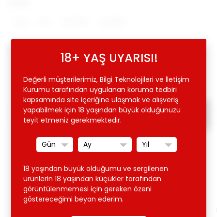
Beden
S/M
L/XL
2XL/3XL
4XL/5XL
ï¿½lï¿½ï¿½
18+ YAŞ UYARISI!
XS/S
Değerli müşterilerimiz, Bilgi Teknolojileri ve İletişim
Kurumu tarafından uygulanan koruma tedbiri
kapsamında site içeriğine ulaşmak ve alışveriş
yapabilmek için 18 yaşından büyük olduğunuzu
SEPETE EKLE
-
+
teyit etmeniz gerekmektedir.
18 yaşından büyük olduğumu ve sergilenen
ürünlerin 18 yaşından küçükler tarafından
görüntülenmemesi için gereken özeni
göstereceğimi beyan ederim.
Ürün Açıklaması
Taksit / Ödeme Seçenekleri