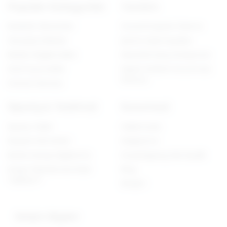
Popüler Kategoriler
Yardım
Realistik Vibratörler
Güvenli Kapıda Ödeme
Gerçekçi Dildolar
İptal & İade Koşulları
Belden Bağlamalılar
Mesafeli Satış Sözleşmesi
Anal Oyuncaklar
Kişisel Verilerin Korunması
Kanunu
Fantezi Harness
Sipariş & Teslimat
Kurumsal
Sipariş Takibi
Hakkımızda
Müşteri Hizmetleri
Mağazımız
Banka Hesap bilgilerimiz
Dropshipping XML Bayilik
Kargo Paketlemesi Nasıl
Blog
Yapılıyor?
İletişim
İletişim Bilgileri