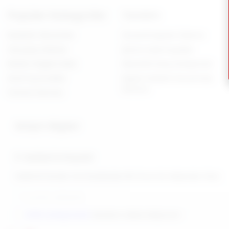
Popüler Kategoriler
Yardım
Realistik Vibratörler
Güvenli Kapıda Ödeme
Gerçekçi Dildolar
İptal & İade Koşulları
Belden Bağlamalılar
Mesafeli Satış Sözleşmesi
Anal Oyuncaklar
Kişisel Verilerin Korunması
Kanunu
Fantezi Harness
İletişim Bilgileri
E-bülten'e Kaydol
İndirimli Ürünler Ve Fırsatlardan İlk Önce Siz Haberdar Olun
KVKK sözleşmesini
okudum, kabul ediyorum