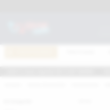
TÜM KATEGORİLER
Penis Pompası
L Üzeri, Sepette 100 TL NET İNDİRİM
1500 TL ve Ü
Anasayfa
Harness (Fantezi Deri)
Fantazi Harness
Ha
Alt Kategoriler
Harness