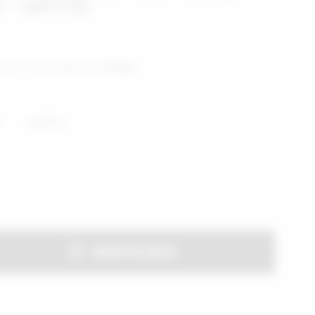
 - APFT713
aksit seçenekleri için
tıklayın.
4XL/5XL
SEPETE EKLE