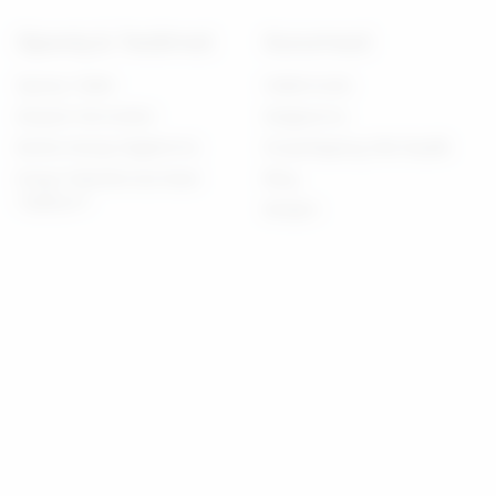
Sipariş & Teslimat
Kurumsal
Sipariş Takibi
Hakkımızda
Müşteri Hizmetleri
Mağazımız
Banka Hesap bilgilerimiz
Dropshipping XML Bayilik
Kargo Paketlemesi Nasıl
Blog
Yapılıyor?
İletişim