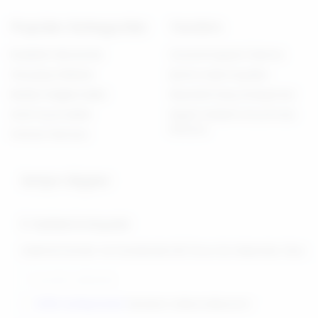
Popüler Kategoriler
Yardım
Realistik Vibratörler
Güvenli Kapıda Ödeme
Gerçekçi Dildolar
İptal & İade Koşulları
Belden Bağlamalılar
Mesafeli Satış Sözleşmesi
Anal Oyuncaklar
Kişisel Verilerin Korunması
Kanunu
Fantezi Harness
İletişim Bilgileri
E-bülten'e Kaydol
İndirimli Ürünler Ve Fırsatlardan İlk Önce Siz Haberdar Olun
KVKK sözleşmesini
okudum, kabul ediyorum