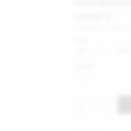
Vücut Aksesuarı
1.199,00 TL
163,26 TL
'den başlayan t
Beden
S/M
L/XL
2XL/3XL
ï¿½lï¿½ï¿½
XS/S
-
+