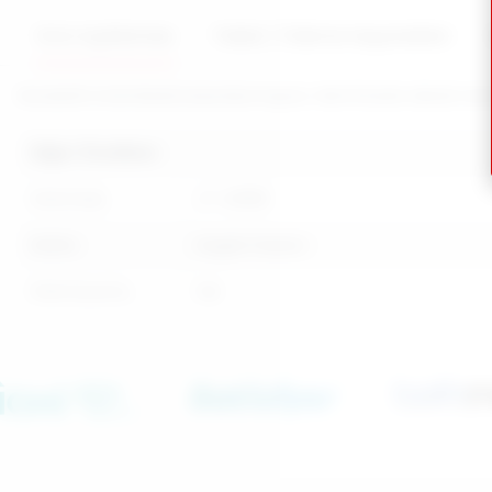
Ürün Açıklaması
Taksit / Ödeme Seçenekleri
Rutubetli ortamlarda bulundurmayınız. Nemli bezle silerek temiz
Diğer Özellikler
Stok Kodu
JT-43655
Marka
Angels Passion
Stok Durumu
Var