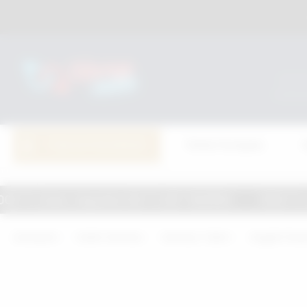
TÜM KATEGORİLER
Penis Pompası
Sepette 100 TL NET İNDİRİM
1500 TL ve Üzeri Alış
Anasayfa
Kadın Harness
Harness Takım
Angels Pass