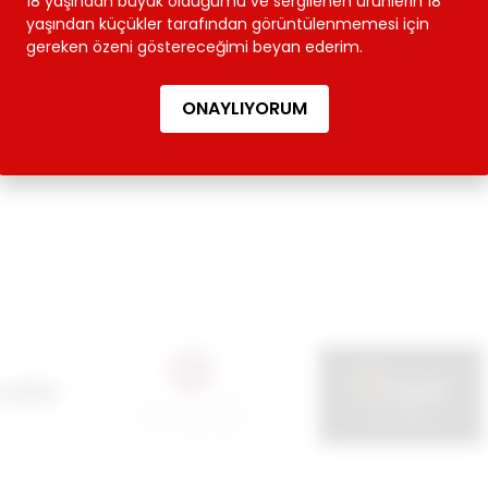
18 yaşından büyük olduğumu ve sergilenen ürünlerin 18
yaşından küçükler tarafından görüntülenmemesi için
Ürün Yorumları
Gizli Paketleme 😎
gereken özeni göstereceğimi beyan ederim.
lenebilir.